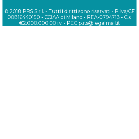
© 2018 PRS S.r.l. - Tutti i diritti sono riservati - P.Iva/CF
00816440150 - CCIAA di Milano - REA-0794713 - C.s.
€2.000.000,00 i.v. - PEC p.r.s@legalmail.it